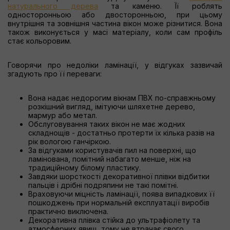
натурального дерева
та каменю. Її роблять
односторонньою або двосторонньою, при цьому
внутрішня та зовнішня частина вікон може різнитися. Вона
також виконується у масі матеріалу, коли сам профіль
стає кольоровим.
Говорячи про недоліки ламінації, у відгуках зазвичай
згадують про її переваги:
Вона надає недорогим вікнам ПВХ по-справжньому
розкішний вигляд, імітуючи шляхетне дерево,
мармур або метал.
Обслуговування таких вікон не має жодних
складнощів - достатньо протерти їх кілька разів на
рік вологою ганчіркою.
За відгуками користувачів пил на поверхні, що
ламінована, помітний набагато менше, ніж на
традиційному білому пластику.
Завдяки шорсткості декоративної плівки відбитки
пальців і дрібні подряпини не такі помітні.
Враховуючи міцність ламінації, поява випадкових її
пошкоджень при нормальній експлуатації виробів
практично виключена.
Декоративна плівка стійка до ультрафіолету та
атмосферних явищ, тому не втрачає свого