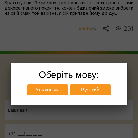
Враховуючи безмежну різноманітність кольорової гами
декоративного покриття, кожен бажаючий зможе вибрати
на свій смак той варіант, який припаде йому до душі.
201
Замовити розрахунок
Оберіть мову:
Заповніть невелику форму, і найближчим
Українська
Русский
часом наш менеджер зв'яжеться з Вами