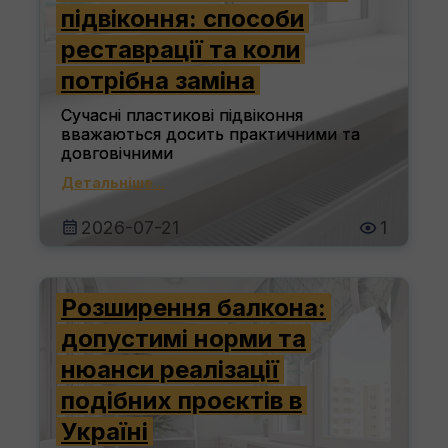
підвіконня: способи
реставрації та коли
потрібна заміна
Сучасні пластикові підвіконня
вважаються досить практичними та
довговічними
Детальніше...
2026-07-21
1
Розширення балкона:
допустимі норми та
нюанси реалізації
подібних проєктів в
Україні