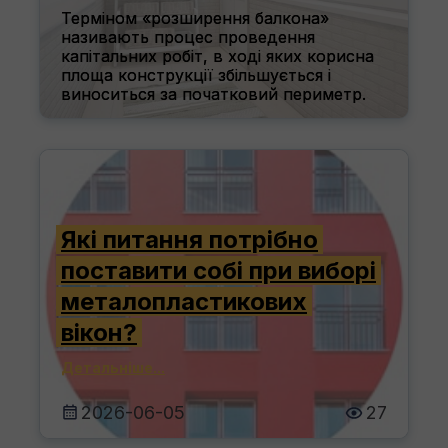
Терміном «розширення балкона»
називають процес проведення
капітальних робіт, в ході яких корисна
площа конструкції збільшується і
виноситься за початковий периметр.
Детальніше...
2026-07-21
1
Які питання потрібно
поставити собі при виборі
металопластикових
вікон?
Детальніше...
2026-06-05
27