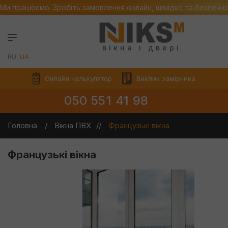
Ми працюємо. Зробіть замовлення онлайн, швидко та безпечн
вікна і двері
RU
UA
Онлайн калькулятор
Виклик замірника
050 551 41 98
Головна
Вікна ПВХ
Французькі вікна
Французькі вікна