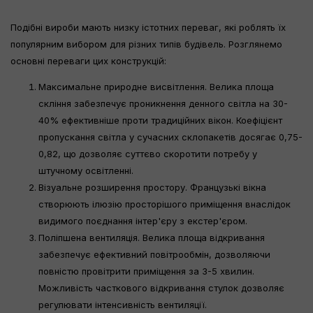
Подібні вироби мають низку істотних переваг, які роблять їх
популярним вибором для різних типів будівель. Розглянемо
основні переваги цих конструкцій:
Максимальне природне висвітлення. Велика площа
скління забезпечує проникнення денного світла на 30-
40% ефективніше проти традиційних вікон. Коефіцієнт
пропускання світла у сучасних склопакетів досягає 0,75-
0,82, що дозволяє суттєво скоротити потребу у
штучному освітленні.
Візуальне розширення простору. Французькі вікна
створюють ілюзію просторішого приміщення внаслідок
видимого поєднання інтер'єру з екстер'єром.
Поліпшена вентиляція. Велика площа відкривання
забезпечує ефективний повітрообмін, дозволяючи
повністю провітрити приміщення за 3-5 хвилин.
Можливість часткового відкривання стулок дозволяє
регулювати інтенсивність вентиляції.