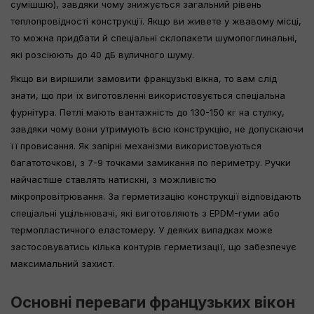
сумішшю), завдяки чому знижується загальний рівень
теплопровідності конструкції. Якщо ви живете у жвавому місці,
то можна придбати й спеціальні склопакети шумопоглинальні,
які розсіюють до 40 дБ вуличного шуму.
Якщо ви вирішили замовити французькі вікна, то вам слід
знати, що при їх виготовленні використовується спеціальна
фурнітура. Петлі мають вантажність до 130-150 кг на стулку,
завдяки чому вони утримують всю конструкцію, не допускаючи
її провисання. Як запірні механізми використовуються
багатоточкові, з 7-9 точками замикання по периметру. Ручки
найчастіше ставлять натискні, з можливістю
мікропровітрювання. За герметизацію конструкції відповідають
спеціальні ущільнювачі, які виготовляють з EPDM-гуми або
термопластичного еластомеру. У деяких випадках може
застосовуватись кілька контурів герметизації, що забезпечує
максимальний захист.
Основні переваги французьких вікон