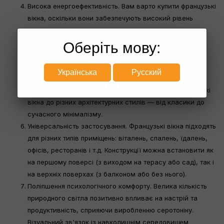
Висока енергоефективність. Вам варто купити французькі
вікна, оскільки вони забезпечують високий рівень
теплоізоляції, що може зменшити витрати на опалення
на 15-20% в холодний період.
Оберіть мову:
Естетична привабливість. Французькі вікна надають
фасаду будівлі елегантного та вишуканого вигляду,
Українська
Русский
підвищуючи його архітектурну цінність. Різноманітність
дизайнерських рішень дозволяє інтегрувати французькі
вікна до різних архітектурних стилів — від класики до
сучасного мінімалізму.
Універсальність застосування. Французькі вікна підходять
для різних типів приміщень: віталень, спалень, їдалень,
офісів, ресторанів і т.д. Конструкції можна встановити як
на першому поверсі (з виходом на терасу або сад), так і
на верхніх поверхах (з балконом або без нього).
Поліпшення психологічного комфорту. Велика кількість
природного світла позитивно впливає на настрій та
продуктивність, сприяючи виробленню серотоніну.
Візуальний зв'язок із навколишнім середовищем