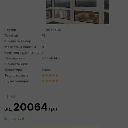
Розмір
2400*2800
Профіль
7S
Кількість камер
6
Монтажна глибина
70
Контури ущільнення
2
Склопакети
4-14-4-14-4
Кількість скла
3
Фурнітура
Maco
Теплоізоляція
Шумоізоляція
Ціни:
20064
від
грн
В наявності