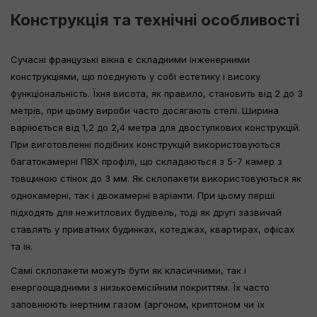
Конструкція та технічні особливості
Сучасні французькі вікна є складними інженерними
конструкціями, що поєднують у собі естетику і високу
функціональність. Їхня висота, як правило, становить від 2 до 3
метрів, при цьому вироби часто досягають стелі. Ширина
варіюється від 1,2 до 2,4 метра для двостулкових конструкцій.
При виготовленні подібних конструкцій використовуються
багатокамерні ПВХ профілі, що складаються з 5-7 камер з
товщиною стінок до 3 мм. Як склопакети використовуються як
однокамерні, так і двокамерні варіанти. При цьому перші
підходять для нежитлових будівель, тоді як другі зазвичай
ставлять у приватних будинках, котеджах, квартирах, офісах
та ін.
Самі склопакети можуть бути як класичними, так і
енергоощадними з низькоемісійним покриттям. Їх часто
заповнюють інертним газом (аргоном, криптоном чи їх