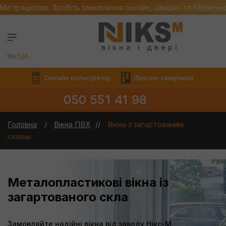
Ми працюємо. Зробіть замовлення онлайн, швидко та безпечн
вікна і двері
RU
UA
Онлайн калькулятор
Виклик замірника
050 551 41 98
Головна
Вікна ПВХ
Вікна з загартованим
склом
Металопластикові вікна із
загартованого скла
Замовляйте надійні вікна від заводу Нікс-М