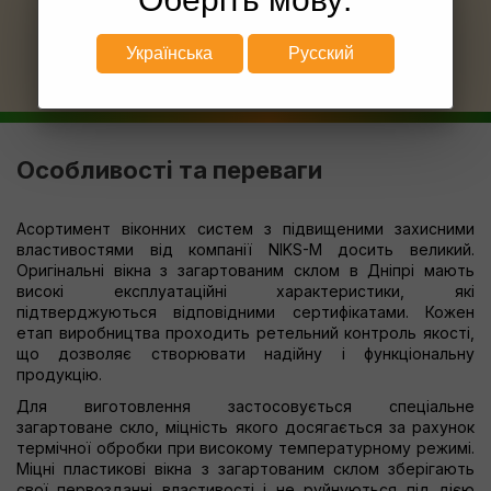
+38 (067) 557 33 17
Українська
Русский
Особливості та переваги
Асортимент віконних систем з підвищеними захисними
властивостями від компанії NIKS-M досить великий.
Оригінальні вікна з загартованим склом в Дніпрі мають
високі експлуатаційні характеристики, які
підтверджуються відповідними сертифікатами. Кожен
етап виробництва проходить ретельний контроль якості,
що дозволяє створювати надійну і функціональну
продукцію.
Для виготовлення застосовується спеціальне
загартоване скло, міцність якого досягається за рахунок
термічної обробки при високому температурному режимі.
Міцні пластикові вікна з загартованим склом зберігають
свої первозданні властивості і не руйнуються під дією