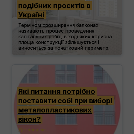
подібних проєктів в
Україні
Терміном «розширення балкона»
називають процес проведення
капітальних робіт, в ході яких корисна
площа конструкції збільшується і
виноситься за початковий периметр.
Детальніше...
2026-07-21
1
Які питання потрібно
поставити собі при виборі
металопластикових
вікон?
Детальніше...