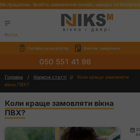
Ми працюємо. Зробіть замовлення онлайн, швидко та безпечн
вікна і двері
RU
UA
Онлайн калькулятор
Виклик замірника
050 551 41 98
Головна
Корисні статті
Коли краще замовляти
вікна ПВХ?
Коли краще замовляти вікна
ПВХ?
2
0