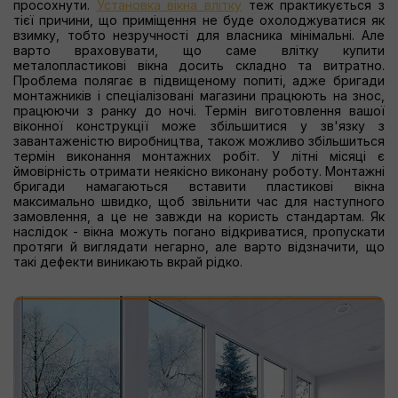
просохнути.
Установка вікна влітку
теж практикується з
тієї причини, що приміщення не буде охолоджуватися як
взимку, тобто незручності для власника мінімальні. Але
варто враховувати, що саме влітку купити
металопластикові вікна досить складно та витратно.
Проблема полягає в підвищеному попиті, адже бригади
монтажників і спеціалізовані магазини працюють на знос,
працюючи з ранку до ночі. Термін виготовлення вашої
віконної конструкції може збільшитися у зв'язку з
завантаженістю виробництва, також можливо збільшиться
термін виконання монтажних робіт. У літні місяці є
ймовірність отримати неякісно виконану роботу. Монтажні
бригади намагаються вставити пластикові вікна
максимально швидко, щоб звільнити час для наступного
замовлення, а це не завжди на користь стандартам. Як
наслідок - вікна можуть погано відкриватися, пропускати
протяги й виглядати негарно, але варто відзначити, що
такі дефекти виникають вкрай рідко.