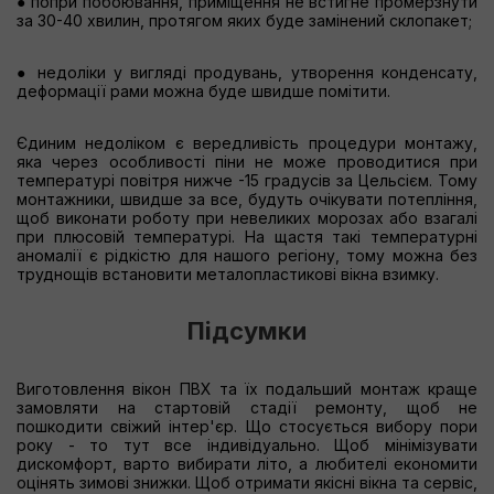
● попри побоювання, приміщення не встигне промерзнути
за 30-40 хвилин, протягом яких буде замінений склопакет;
● недоліки у вигляді продувань, утворення конденсату,
деформації рами можна буде швидше помітити.
Єдиним недоліком є вередливість процедури монтажу,
яка через особливості піни не може проводитися при
температурі повітря нижче -15 градусів за Цельсієм. Тому
монтажники, швидше за все, будуть очікувати потепління,
щоб виконати роботу при невеликих морозах або взагалі
при плюсовій температурі. На щастя такі температурні
аномалії є рідкістю для нашого регіону, тому можна без
труднощів встановити металопластикові вікна взимку.
Підсумки
Виготовлення вікон ПВХ та їх подальший монтаж краще
замовляти на стартовій стадії ремонту, щоб не
пошкодити свіжий інтер'єр. Що стосується вибору пори
року - то тут все індивідуально. Щоб мінімізувати
дискомфорт, варто вибирати літо, а любителі економити
оцінять зимові знижки. Щоб отримати якісні вікна та сервіс,