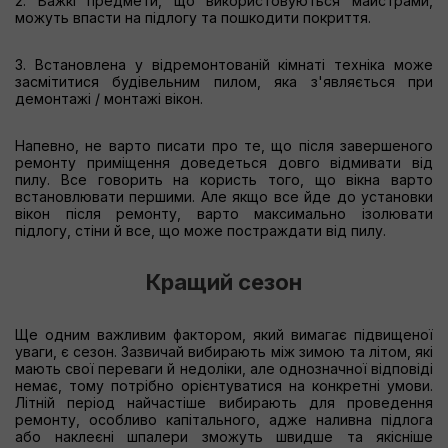
2. Важкі предмети, що використовуються майстрами,
можуть впасти на підлогу та пошкодити покриття.
3. Встановлена у відремонтованій кімнаті техніка може
засмітитися будівельним пилом, яка з'являється при
демонтажі / монтажі вікон.
Напевно, не варто писати про те, що після завершеного
ремонту приміщення доведеться довго відмивати від
пилу. Все говорить на користь того, що вікна варто
встановлювати першими. Але якщо все йде до установки
вікон після ремонту, варто максимально ізолювати
підлогу, стіни й все, що може постраждати від пилу.
Кращий сезон
Ще одним важливим фактором, який вимагає підвищеної
уваги, є сезон. Зазвичай вибирають між зимою та літом, які
мають свої переваги й недоліки, але однозначної відповіді
немає, тому потрібно орієнтуватися на конкретні умови.
Літній період найчастіше вибирають для проведення
ремонту, особливо капітального, адже наливна підлога
або наклеєні шпалери зможуть швидше та якісніше