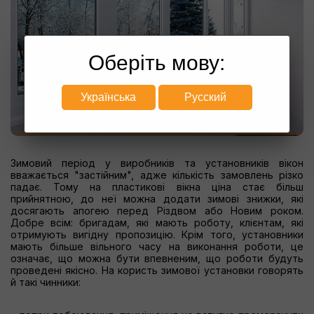
Оберіть мову:
Українська
Русский
Зимовий період у виробників та установників вікон
вважається "застійним", адже кількість замовлень різко
падає. Тому на пластикові вікна ціна стає більш
прийнятною, до неї можна додати зимові знижки, які
досягають апогею перед Різдвом або Новим роком.
Добре всім: бригадам, які мають роботу, клієнтам, які
отримують вигідну пропозицію. Крім того, установники
мають більше вільного часу на виконання роботи, це
означає, що можна бути впевненим, що роботи будуть
проведені якісно. На користь зимової установки говорять
й такі чинники: