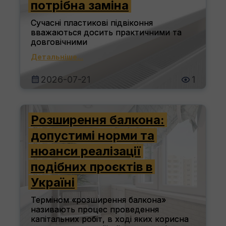
потрібна заміна
Сучасні пластикові підвіконня
вважаються досить практичними та
довговічними
Детальніше...
2026-07-21
1
Розширення балкона:
допустимі норми та
нюанси реалізації
подібних проєктів в
Україні
Терміном «розширення балкона»
називають процес проведення
капітальних робіт, в ході яких корисна