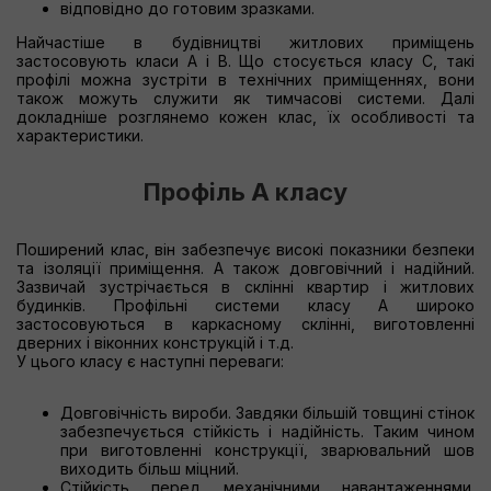
відповідно до готовим зразками.
Найчастіше в будівництві житлових приміщень
застосовують класи А і В. Що стосується класу С, такі
профілі можна зустріти в технічних приміщеннях, вони
також можуть служити як тимчасові системи. Далі
докладніше розглянемо кожен клас, їх особливості та
характеристики.
Профіль А класу
Поширений клас, він забезпечує високі показники безпеки
та ізоляції приміщення. А також довговічний і надійний.
Зазвичай зустрічається в склінні квартир і житлових
будинків. Профільні системи класу А широко
застосовуються в каркасному склінні, виготовленні
дверних і віконних конструкцій і т.д.
У цього класу є наступні переваги:
Довговічність вироби. Завдяки більшій товщині стінок
забезпечується стійкість і надійність. Таким чином
при виготовленні конструкції, зварювальний шов
виходить більш міцний.
Стійкість перед механічними навантаженнями.