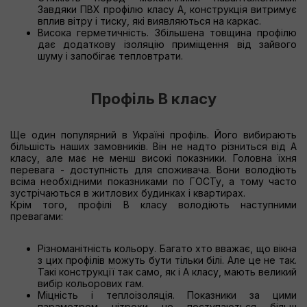
Завдяки ПВХ профілю класу А, конструкція витримує
вплив вітру і тиску, які виявляються на каркас.
Висока герметичність. Збільшена товщина профілю
дає додаткову ізоляцію приміщення від зайвого
шуму і запобігає тепловтрати.
Профіль В класу
Ще один популярний в Україні профіль. Його вибирають
більшість наших замовників. Він не надто різниться від А
класу, але має не менш високі показники. Головна їхня
перевага - доступність для споживача. Вони володіють
всіма необхідними показниками по ГОСТу, а тому часто
зустрічаються в житлових будинках і квартирах.
Крім того, профілі В класу володіють наступними
превагами:
Різноманітність кольору. Багато хто вважає, що вікна
з цих профілів можуть бути тільки білі. Але це не так.
Такі конструкції так само, як і А класу, мають великий
вибір кольорових гам.
Міцність і теплоізоляція. Показники за цими
параметром нітрохи не поступаються більш