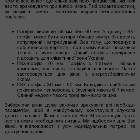
Крім класу, існує і ще кілька важливих параметрів, які теж
варто враховувати при виборі вікна. Такі характеристики,
як кількість камер і монтажна ширина безпосередньо
пов'язані:
Профілі шириною 58 мм або 60 мм. У цьому ПВХ-
профілі може бути чотири і більше камер. Він досить
популярний і затребуваний. Все тому, що поєднує в
собі невисоку вартість і при цьому високі показники
тепло- і шумоізоляції. Даний профіль прекрасно
підходить для кліматичної зони України.
ПВХ-профілі 70 мм. Профіль з п'ятьма і більше
камерами, має високі ізоляційні властивості. Часто
застосовується для вікон з енергозберігаючим
склом.
ПВХ-профіль 80 мм і 90 мм. Володіють найбільшим
показником теплоізоляції. Зазвичай мають 6-7 камер.
Єдиний недолік такого профілю - висока ціна.
Вибираючи вікна дуже важливо врахувати всі необхідні
параметри, щоб в майбутньому конструкція служила
довго і надійно. Фахівці заводу Нікс-М проконсультують
вас за всіма необхідними питань. Ми підберемо для Вас
вікно, в відповідності з усім індивідуальних потреб, за
доступною ціною.