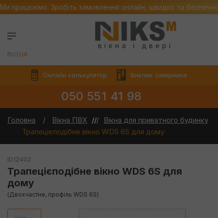
Ми працюємо. Зробіть замовлення онлайн, швидко та безпечн
вікна і двері
RU
UA
Онлайн калькулятор
Виклик замірника
050 551 41 98
Головна
Вікна ПВХ
Вікна для приватного будинку
Трапецієподібне вікно WDS 6S для дому
ID12402
Трапецієподібне вікно WDS 6S для
дому
(Двохчастне, профіль WDS 6S)