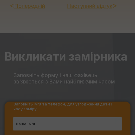
Попередній
Наступний відгук
Викликати замірника
Заповніть форму
і наш фахівець
зв'яжеться з Вами найближчим часом
Заповніть ім'я та телефон, для узгодження дати і
часу заміру