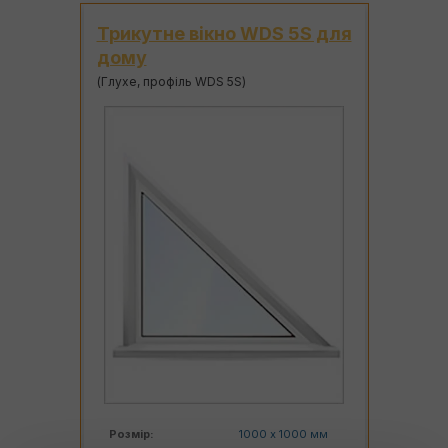
S для
Круглое вікно WDS 5S в
Вік
будинок
WDS
(Глухе, профіль WDS 5S)
(Двох
0 мм
Діаметр:
1000 мм
Роз