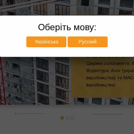
Оберіть мову:
Профіль - WDS 6S, W
Колір - Антрацит піща
Склопакет: двокамер
Українська
Русский
мультифункціональний
енергозберігаючий
Ширина склопакета: 4
Фурнітура: Axor (укра
виробництва) та MAC
виробництва)