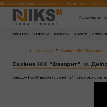
Ми працюємо. Зробіть замовлення онлайн, швидко та безпечн
Про компанію
Ко
вікна і двері
ВІКНА ПВХ
БАЛКОНИ
ДВЕРІ ПВХ
РОЛЕТИ
ОФІСНІ 
Головна
Портфоліо
Скління ЖК "Фаворит", 
Скління ЖК "Фаворит", м. Дніп
Заводом Нікс-М виконано скління 24 поверхового житл