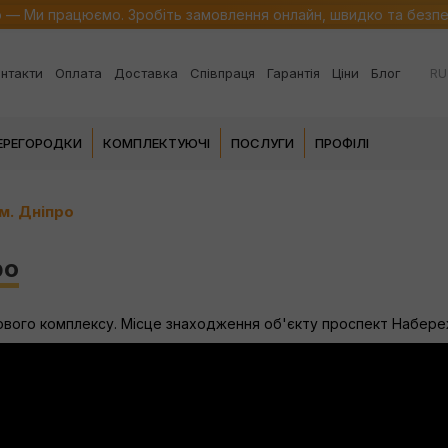
о — Ми працюємо. Зробіть замовлення онлайн, швидко та безп
RU
нтакти
Оплата
Доставка
Співпраця
Гарантія
Ціни
Блог
ПЕРЕГОРОДКИ
КОМПЛЕКТУЮЧІ
ПОСЛУГИ
ПРОФІЛІ
м. Дніпро
ро
ового комплексу. Місце знаходження об'єкту проспект Набереж