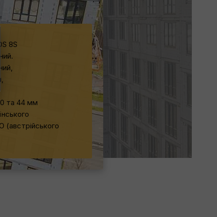
DS 8S
ний.
ний,
,
0 та 44 мм
їнського
O (австрійського