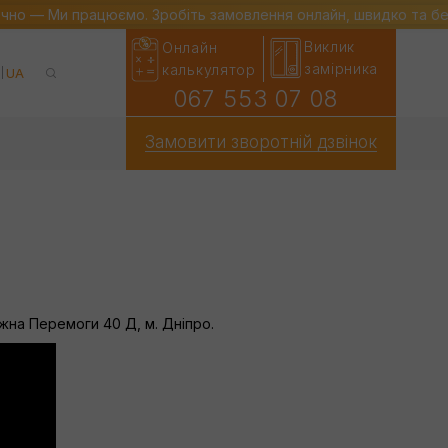
ечно — Ми працюємо. Зробіть замовлення онлайн, швидко та б
Виклик
Онлайн
замірника
калькулятор
UA
067 553 07 08
Замовити зворотній дзвінок
на Перемоги 40 Д, м. Дніпро.