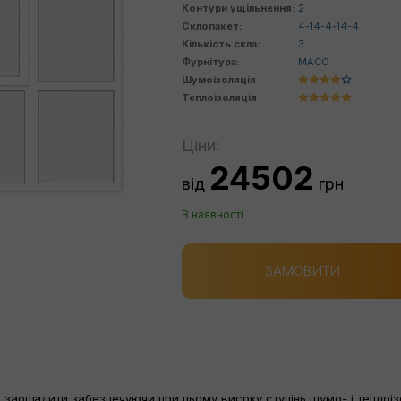
Контури ущільнення:
2
Склопакет:
4-14-4-14-4
Кількість скла:
3
Фурнітура:
MACO
Шумоізоляція
Теплоізоляція
Ціни:
24502
від
грн
В наявності
ЗАМОВИТИ
 заощадити забезпечуючи при цьому високу ступінь шумо- і теплоізо