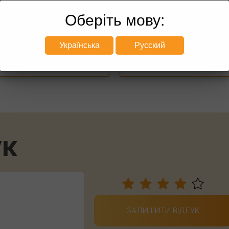
Ціни:
Ціни:
від
20064
грн
від
21038
грн
Оберіть мову:
Українська
Русский
ЗАМОВИТИ
ЗАМОВИТИ
ук
ЗАЛИШИТИ ВІДГУК