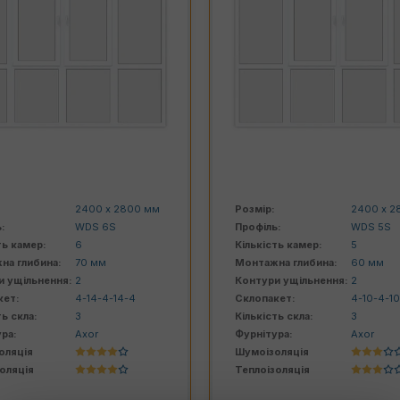
2400 х 2800 мм
Розмір:
2400 х 2
:
WDS 5S
Профіль:
WDS 6S
ть камер:
5
Кількість камер:
6
на глибина:
60 мм
Монтажна глибина:
70 мм
и ущільнення:
2
Контури ущільнення:
2
кет:
4-10-4-10-4
Склопакет:
4-14-4-1
ть скла:
3
Кількість скла:
3
ра:
Axor
Фурнітура:
Axor
оляція
Шумоізоляція
оляція
Теплоізоляція