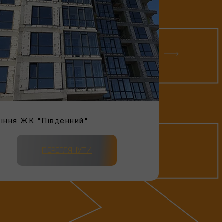
іння ЖК "Південний"
Скління 
ПЕРЕГЛЯНУТИ