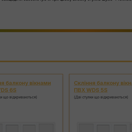
ня балкону вікнами
Скління балкону вік
DS 5S
ПВХ WDS 6S
ки що відкриваються)
(Дві стулки що відкриваються)