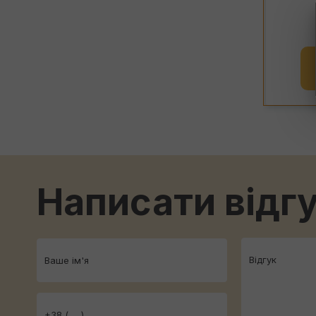
Ціни:
від
21038
грн
ЗАМОВИТИ
Написати відг