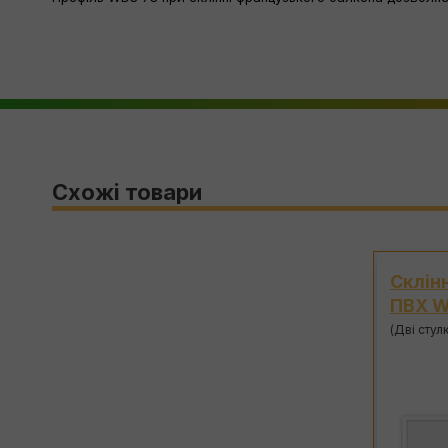
Схожі товари
и
Скління балкону вікнами
Склін
ПВХ WDS 6S
ПВХ W
(Дві стулки що відкриваються)
(Дві стул