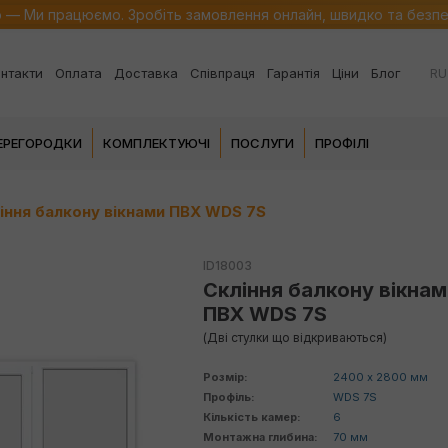
о — Ми працюємо. Зробіть замовлення онлайн, швидко та безп
RU
нтакти
Оплата
Доставка
Співпраця
Гарантія
Ціни
Блог
ПЕРЕГОРОДКИ
КОМПЛЕКТУЮЧІ
ПОСЛУГИ
ПРОФІЛІ
іння балкону вікнами ПВХ WDS 7S
ID18003
Скління балкону вікнам
ПВХ WDS 7S
(Дві стулки що відкриваються)
Розмір:
2400 х 2800 мм
Профіль:
WDS 7S
Кількість камер:
6
Монтажна глибина:
70 мм