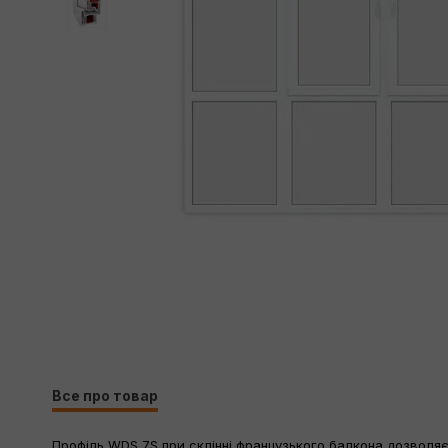
Все про товар
Профіль WDS 7S при склінні французького балкона дозволяє