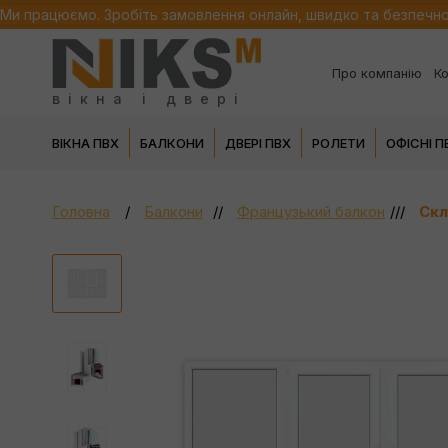
Ми працюємо. Зробіть замовлення онлайн, швидко та безпечн
Про компанію
Ко
вікна і двері
ВІКНА ПВХ
БАЛКОНИ
ДВЕРІ ПВХ
РОЛЕТИ
ОФІСНІ 
Головна
Балкони
Французький балкон
Скл