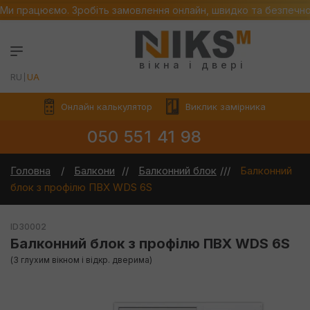
Ми працюємо. Зробіть замовлення онлайн, швидко та безпечн
вікна і двері
RU
UA
Онлайн калькулятор
Виклик замірника
050 551 41 98
Головна
Балкони
Балконний блок
Балконний
блок з профілю ПВХ WDS 6S
ID30002
Балконний блок з профілю ПВХ WDS 6S
(З глухим вікном і відкр. дверима)