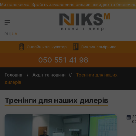
Ми працюємо. Зробіть замовлення онлайн, швидко та безпечн
вікна і двері
RU
UA
Онлайн калькулятор
Виклик замірника
050 551 41 98
Головна
Акції та новини
Тренінги для наших
дилерів
Тренінги для наших дилерів
2
0