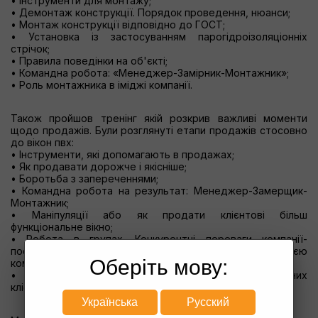
• Інструменти для монтажу;
• Демонтаж конструкції. Порядок проведення, нюанси;
• Монтаж конструкції відповідно до ГОСТ;
• Установка із застосуванням парогідроізоляціонніх
стрічок;
• Правила поведінки на об'єкті;
• Командна робота: «Менеджер-Замірник-Монтажник»;
• Роль монтажника в іміджі компанії.
Також пройшов тренінг якій розкрив важливі моменти
щодо продажів. Були розглянуті етапи продажів стосовно
до вікон пвх:
• Інструменти, які допомагають в продажах;
• Як продавати дорожче і якісніше;
• Боротьба з запереченнями;
• Командна робота на результат: Менеджер-Замерщик-
Монтажник;
• Маніпуляції або як продати клієнтові більш
функціональне вікно;
• Робота в групах. Конкурентні переваги компанії-
постачальника, або чому ми працюємо саме з цією
Оберіть мову:
компанією-виробником вікон;
• Воронка продажів, де ми втрачаємо потенційних
клієнтів.
Українська
Русский