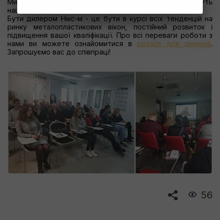
Ми впевнені, що в новому сезоні ці знання допоможуть
нашим дилерам збільшити продажі.
Бути дилером Нікс-м - це бути в курсі всіх тенденцій на
ринку металопластикових вікон, постійний розвиток і
підвищення вашої кваліфікації. Про всі переваги роботи з
нами ви можете ознайомитися в
розділі для дилерів
.
Запрошуємо вас до співпраці!
56