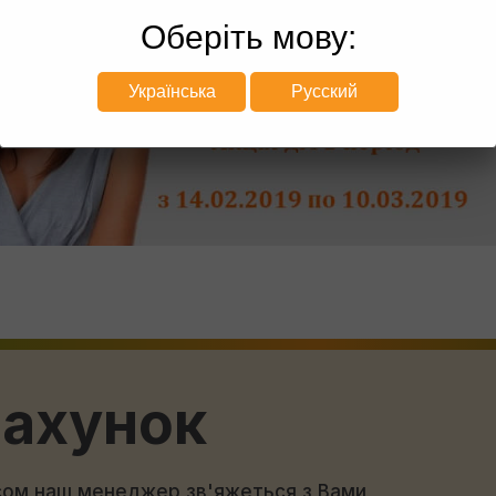
Оберіть мову:
Українська
Русский
рахунок
асом наш менеджер зв'яжеться з Вами