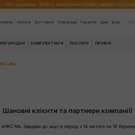
о — Ми працюємо. Зробіть замовлення онлайн, швидко та безп
RU
нтакти
Оплата
Доставка
Співпраця
Гарантія
Ціни
Блог
ПЕРЕГОРОДКИ
КОМПЛЕКТУЮЧІ
ПОСЛУГИ
ПРОФІЛІ
НІКС-М»
Шановні клієнти та партнери компанії!
 «НІКС-М». Завдяки дії акції в період з 14 лютого по 10 бер