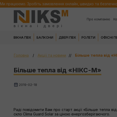
Ми працюємо. Зробіть замовлення онлайн, швидко та безпечн
Про компанію
Ко
вікна і двері
ВІКНА ПВХ
БАЛКОНИ
ДВЕРІ ПВХ
РОЛЕТИ
ОФІСНІ 
Головна
Акції та новини
Більше тепла від «
Більше тепла від «НІКС-М»
2019-02-18
Раді повідомити Вам про старт акції «Більше тепла від
скло Clima Guard Solar за ціною енергозберігаючого.