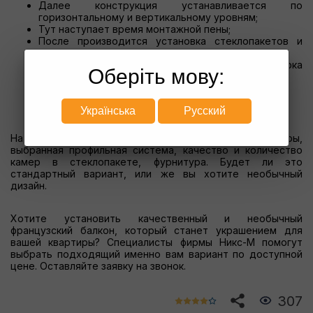
Далее конструкция устанавливается по
горизонтальному и вертикальному уровням;
Тут наступает время монтажной пены;
После производится установка стеклопакетов и
навешивание створок;
На этом этапе происходит установка и проверка
Оберіть мову:
работы фурнитуры.
Цена французского балкона
Українська
Русский
На цену прежде всего влияют необходимые размеры,
выбранная профильная система, качество и количество
камер в стеклопакете, фурнитура. Будет ли это
стандартный вариант, или же вы хотите необычный
дизайн.
Хотите установить качественный и необычный
французский балкон, который станет украшением для
вашей квартиры? Специалисты фирмы Никс-М помогут
выбрать подходящий именно вам вариант по доступной
цене. Оставляйте заявку на звонок.
307