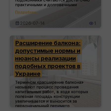
подоконники считаются достаточно
практичными и долговечными
Подробнее...
2026-07-14
1
Расширение балкона:
допустимые нормы и
нюансы реализации
подобных проектов в
Украине
Термином «расширение балкона»
называют процесс проведения
капитальных работ, в ходе которых
полезная площадь конструкции
увеличивается и выносится за
первоначальный периметр