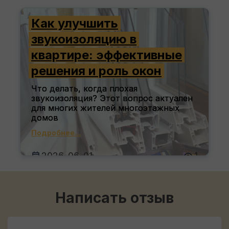
Подробнее...
Как улучшить
2026-07-07
1
звукоизоляцию в
квартире: эффективные
решения и роль окон
Что делать, когда плохая
звукоизоляция? Этот вопрос актуален
для многих жителей многоэтажных
домов
Подробнее...
2026-06-01
1
Написать отзыв