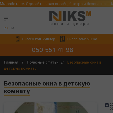
Мы работаем. Сделайте заказ онлайн, быстро и безопасно — 
окна и двери
RU
UA
Онлайн калькулятор
Вызов замерщика
050 551 41 98
Главная
Полезные статьи
Безопасные окна в
детскую комнату
Безопасные окна в детскую
комнату
2
0