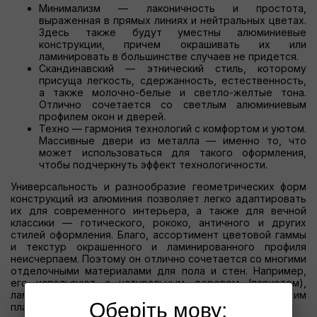
Минимализм — лаконичность и простота,
выраженная в прямых линиях и нейтральных цветах.
Здесь также будут уместны алюминиевые
конструкции, причем окрашивать их или
ламинировать в большинстве случаев не придется.
Скандинавский — этнический стиль, которому
присуща легкость, сдержанность, естественность,
а также молочно-белые и светло-желтые тона.
Отлично сочетается со светлым алюминиевым
профилем окон и дверей.
Техно — гармония технологий с комфортом и уютом.
Массивные двери из металла — именно то, что
может использоваться для такого оформления,
чтобы подчеркнуть эффект технологичности.
Универсальность и разнообразие геометрических форм
конструкций из алюминия позволяет легко адаптировать
их для современного интерьера, а также для вечной
классики — готического, рококо, античного и других
стилей оформления. Благо, ассортимент цветовой гаммы
и текстур окрашенного и ламинированного профиля
неисчерпаем. Поэтому он отлично сочетается со многими
отделочными материалами для пола и стен. Например,
его используют с натуральным деревом (паркетом),
ламинатом, керамической плиткой и вездесущим
Оберіть мову:
пластиком.