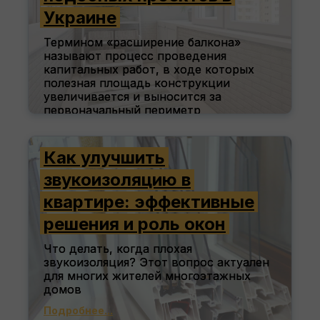
Украине
Термином «расширение балкона»
называют процесс проведения
капитальных работ, в ходе которых
полезная площадь конструкции
увеличивается и выносится за
первоначальный периметр
Подробнее...
Как улучшить
2026-07-07
1
звукоизоляцию в
квартире: эффективные
решения и роль окон
Что делать, когда плохая
звукоизоляция? Этот вопрос актуален
для многих жителей многоэтажных
домов
Подробнее...