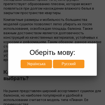
препятствует образованию плесени, которая может
появляться при долгом нахождении влажного белья в
закрытом пространстве квартиры.
Компактные размеры и мобильность большинства
моделей сушилок позволяют легко убирать их после
использования, освобождая площадь балкона. Также
важным достоинством является долговечность
конструкций из качественных материалов, устойчивых к
коррозии и деформациям. Таким образом, данное изделие
становится не просто функциональным, но и удобным
Оберіть мову:
дополнением к современному быту. Тем более, что
установка потолочной сушилки не занимает много
времени — с процессом справится даже новичок.
Українська
Русский
Какую модель для сушки лучше
выбрать?
На рынке представлен широкий ассортимент сушилок для
балконов, но наиболее популярной и удобной в
использовании считается модель типа «Лиана». Ее
преимущества: