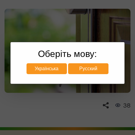
Оберіть мову:
Українська
Русский
38