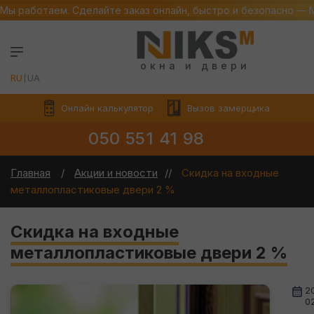
Мы работаем. Сделайте заказ онлайн, быстро и безопасно — 
окна и двери
RU
UA
Онлайн калькулятор
Вызов замерщика
050 551 41 98
Главная
Акции и новости
Скидка на входные
металлопластиковые двери 2 %
Скидка на входные
металлопластиковые двери 2 %
2
0