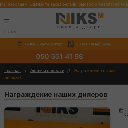
Мы работаем. Сделайте заказ онлайн, быстро и безопасно — 
окна и двери
RU
UA
Онлайн калькулятор
Вызов замерщика
050 551 41 98
Главная
Акции и новости
Награждение наших
дилеров
Награждение наших дилеров
2
0