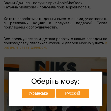
Вадим Даишев - получил приз AppleMacBook.
Татьяна Мелихова - получила приз AppleiPhone X.
Хотите зарабатывать деньги вместе с нами, участвовать
в различных акциях и получать подарки? Тогда
приглашаем к сотрудничеству.
Все преимущества и детали работы с нашим заводом по
производству пластиковыхокон и дверей можно узнать
в
разделе стать дилером.
Оберіть мову:
Українська
Русский